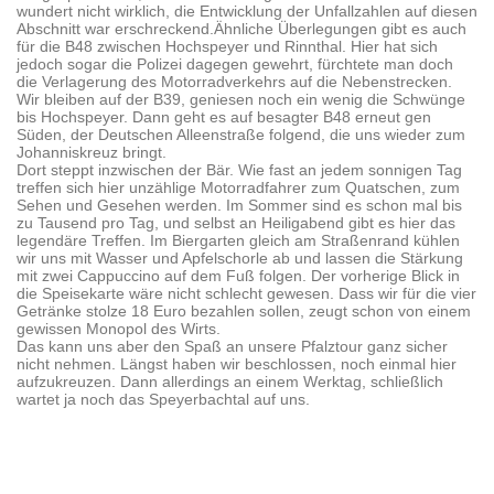
wundert nicht wirklich, die Entwicklung der Unfallzahlen auf diesen
Abschnitt war erschreckend.Ähnliche Überlegungen gibt es auch
für die B48 zwischen Hochspeyer und Rinnthal. Hier hat sich
jedoch sogar die Polizei dagegen gewehrt, fürchtete man doch
die Verlagerung des Motorradverkehrs auf die Nebenstrecken.
Wir bleiben auf der B39, geniesen noch ein wenig die Schwünge
bis Hochspeyer. Dann geht es auf besagter B48 erneut gen
Süden, der Deutschen Alleenstraße folgend, die uns wieder zum
Johanniskreuz bringt.
Dort steppt inzwischen der Bär. Wie fast an jedem sonnigen Tag
treffen sich hier unzählige Motorradfahrer zum Quatschen, zum
Sehen und Gesehen werden. Im Sommer sind es schon mal bis
zu Tausend pro Tag, und selbst an Heiligabend gibt es hier das
legendäre Treffen. Im Biergarten gleich am Straßenrand kühlen
wir uns mit Wasser und Apfelschorle ab und lassen die Stärkung
mit zwei Cappuccino auf dem Fuß folgen. Der vorherige Blick in
die Speisekarte wäre nicht schlecht gewesen. Dass wir für die vier
Getränke stolze 18 Euro bezahlen sollen, zeugt schon von einem
gewissen Monopol des Wirts.
Das kann uns aber den Spaß an unsere Pfalztour ganz sicher
nicht nehmen. Längst haben wir beschlossen, noch einmal hier
aufzukreuzen. Dann allerdings an einem Werktag, schließlich
wartet ja noch das Speyerbachtal auf uns.