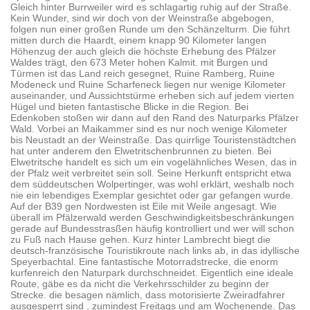
Gleich hinter Burrweiler wird es schlagartig ruhig auf der Straße.
Kein Wunder, sind wir doch von der Weinstraße abgebogen,
folgen nun einer großen Runde um den Schänzelturm. Die führt
mitten durch die Haardt, einem knapp 90 Kilometer langen
Höhenzug der auch gleich die höchste Erhebung des Pfälzer
Waldes trägt, den 673 Meter hohen Kalmit. mit Burgen und
Türmen ist das Land reich gesegnet, Ruine Ramberg, Ruine
Modeneck und Ruine Scharfeneck liegen nur wenige Kilometer
auseinander, und Aussichtstürme erheben sich auf jedem vierten
Hügel und bieten fantastische Blicke in die Region. Bei
Edenkoben stoßen wir dann auf den Rand des Naturparks Pfälzer
Wald. Vorbei an Maikammer sind es nur noch wenige Kilometer
bis Neustadt an der Weinstraße. Das quirrlige Touristenstädtchen
hat unter anderem den Elwetritschenbrunnen zu bieten. Bei
Elwetritsche handelt es sich um ein vogelähnliches Wesen, das in
der Pfalz weit verbreitet sein soll. Seine Herkunft entspricht etwa
dem süddeutschen Wolpertinger, was wohl erklärt, weshalb noch
nie ein lebendiges Exemplar gesichtet oder gar gefangen wurde.
Auf der B39 gen Nordwesten ist Eile mit Weile angesagt. Wie
überall im Pfälzerwald werden Geschwindigkeitsbeschränkungen
gerade auf Bundesstrasßen häufig kontrolliert und wer will schon
zu Fuß nach Hause gehen. Kurz hinter Lambrecht biegt die
deutsch-französische Touristikroute nach links ab, in das idyllische
Speyerbachtal. Eine fantastische Motorradstrecke, die enorm
kurfenreich den Naturpark durchschneidet. Eigentlich eine ideale
Route, gäbe es da nicht die Verkehrsschilder zu beginn der
Strecke. die besagen nämlich, dass motorisierte Zweiradfahrer
ausgesperrt sind , zumindest Freitags und am Wochenende. Das