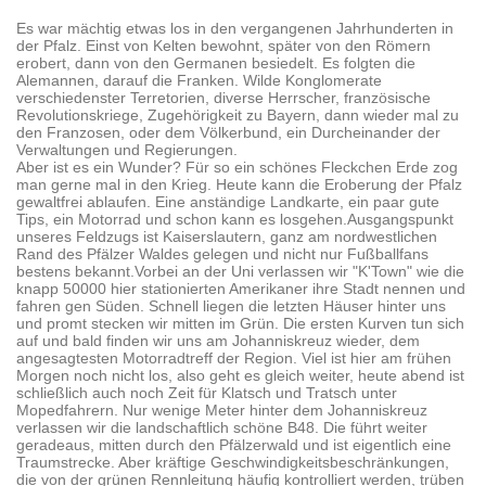
Es war mächtig etwas los in den vergangenen Jahrhunderten in
der Pfalz. Einst von Kelten bewohnt, später von den Römern
erobert, dann von den Germanen besiedelt. Es folgten die
Alemannen, darauf die Franken. Wilde Konglomerate
verschiedenster Terretorien, diverse Herrscher, französische
Revolutionskriege, Zugehörigkeit zu Bayern, dann wieder mal zu
den Franzosen, oder dem Völkerbund, ein Durcheinander der
Verwaltungen und Regierungen.
Aber ist es ein Wunder? Für so ein schönes Fleckchen Erde zog
man gerne mal in den Krieg. Heute kann die Eroberung der Pfalz
gewaltfrei ablaufen. Eine anständige Landkarte, ein paar gute
Tips, ein Motorrad und schon kann es losgehen.Ausgangspunkt
unseres Feldzugs ist Kaiserslautern, ganz am nordwestlichen
Rand des Pfälzer Waldes gelegen und nicht nur Fußballfans
bestens bekannt.Vorbei an der Uni verlassen wir "K'Town" wie die
knapp 50000 hier stationierten Amerikaner ihre Stadt nennen und
fahren gen Süden. Schnell liegen die letzten Häuser hinter uns
und promt stecken wir mitten im Grün. Die ersten Kurven tun sich
auf und bald finden wir uns am Johanniskreuz wieder, dem
angesagtesten Motorradtreff der Region. Viel ist hier am frühen
Morgen noch nicht los, also geht es gleich weiter, heute abend ist
schließlich auch noch Zeit für Klatsch und Tratsch unter
Mopedfahrern. Nur wenige Meter hinter dem Johanniskreuz
verlassen wir die landschaftlich schöne B48. Die führt weiter
geradeaus, mitten durch den Pfälzerwald und ist eigentlich eine
Traumstrecke. Aber kräftige Geschwindigkeitsbeschränkungen,
die von der grünen Rennleitung häufig kontrolliert werden, trüben