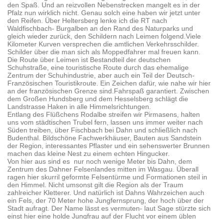
den Spaß. Und an reizvollen Nebenstrecken mangelt es in der
Pfalz nun wirklich nicht. Genau solch eine haben wir jetzt unter
den Reifen. Über Heltersberg lenke ich die RT nach
Waldfischbach- Burgalben an den Rand des Naturparks und
gleich wieder zurück, den Schildern nach Leimen folgend.Viele
Kilometer Kurven versprechen die amtlichen Verkehrsschilder.
Schilder über die man sich als Moppedfahrer mal freuen kann.
Die Route über Leimen ist Bestandteil der deutschen
Schuhstraße, eine touristische Route durch das ehemalige
Zentrum der Schuhindustrie, aber auch ein Teil der Deutsch-
Französischen Touristikroute. Ein Zeichen dafür, wie nahe wir hier
an der französischen Grenze sind.Fahrspaß garantiert. Zwischen
dem Großen Hundsberg und dem Hesselsberg schlägt die
Landstrasse Haken in alle Himmelsrichtungen.
Entlang des Flüßchens Rodalbe streifen wir Pirmasens, halten
uns vom städtischen Trubel fern, lassen uns immer weiter nach
Süden treiben, über Fischbach bei Dahn und schließlich nach
Budenthal. Bildschöne Fachwerkhäuser, Bauten aus Sandstein
der Region, interessantes Pflaster und ein sehenswerter Brunnen
machen das kleine Nest zu einem echten Hingucker.
Von hier aus sind es nur noch wenige Meter bis Dahn, dem
Zentrum des Dahner Felsenlandes mitten im Wasgau. Überall
ragen hier skurril geformte Felsentürme und Formationen steil in
den Himmel. Nicht umsonst gilt die Region als der Traum
zahlreicher Kletterer. Und natürlich ist Dahns Wahrzeichen auch
ein Fels, der 70 Meter hohe Jungfernsprung, der hoch über der
Stadt aufragt. Der Name lässt es vermuten- laut Sage stürzte sich
einst hier eine holde Jungfrau auf der Flucht vor einem üblen