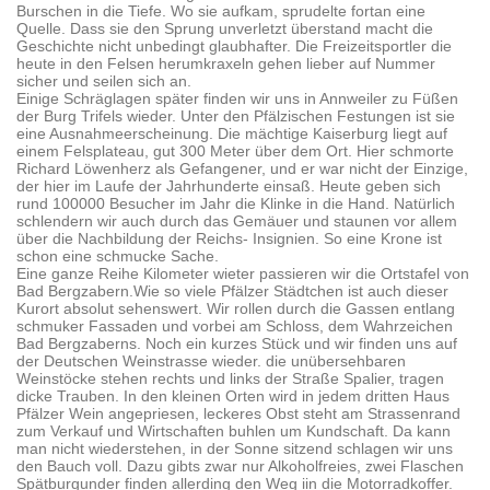
Burschen in die Tiefe. Wo sie aufkam, sprudelte fortan eine
Quelle. Dass sie den Sprung unverletzt überstand macht die
Geschichte nicht unbedingt glaubhafter. Die Freizeitsportler die
heute in den Felsen herumkraxeln gehen lieber auf Nummer
sicher und seilen sich an.
Einige Schräglagen später finden wir uns in Annweiler zu Füßen
der Burg Trifels wieder. Unter den Pfälzischen Festungen ist sie
eine Ausnahmeerscheinung. Die mächtige Kaiserburg liegt auf
einem Felsplateau, gut 300 Meter über dem Ort. Hier schmorte
Richard Löwenherz als Gefangener, und er war nicht der Einzige,
der hier im Laufe der Jahrhunderte einsaß. Heute geben sich
rund 100000 Besucher im Jahr die Klinke in die Hand. Natürlich
schlendern wir auch durch das Gemäuer und staunen vor allem
über die Nachbildung der Reichs- Insignien. So eine Krone ist
schon eine schmucke Sache.
Eine ganze Reihe Kilometer wieter passieren wir die Ortstafel von
Bad Bergzabern.Wie so viele Pfälzer Städtchen ist auch dieser
Kurort absolut sehenswert. Wir rollen durch die Gassen entlang
schmuker Fassaden und vorbei am Schloss, dem Wahrzeichen
Bad Bergzaberns. Noch ein kurzes Stück und wir finden uns auf
der Deutschen Weinstrasse wieder. die unübersehbaren
Weinstöcke stehen rechts und links der Straße Spalier, tragen
dicke Trauben. In den kleinen Orten wird in jedem dritten Haus
Pfälzer Wein angepriesen, leckeres Obst steht am Strassenrand
zum Verkauf und Wirtschaften buhlen um Kundschaft. Da kann
man nicht wiederstehen, in der Sonne sitzend schlagen wir uns
den Bauch voll. Dazu gibts zwar nur Alkoholfreies, zwei Flaschen
Spätburgunder finden allerding den Weg iin die Motorradkoffer.