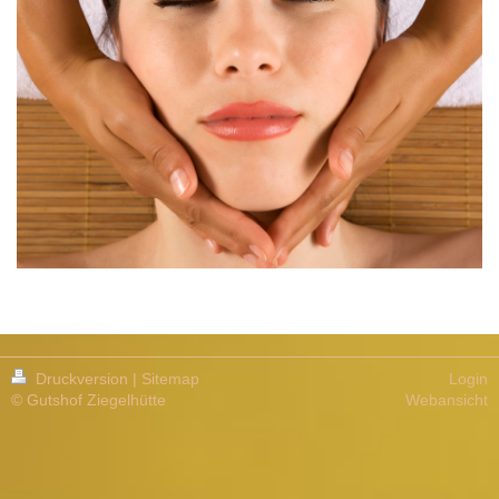
Druckversion
|
Sitemap
Login
© Gutshof Ziegelhütte
Webansicht