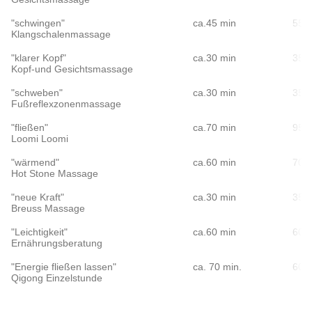
"schwingen"
ca.45 min
55.-
Klangschalenmassage
"klarer Kopf"
ca.30 min
35.-
Kopf-und Gesichtsmassage
"schweben"
ca.30 min
35.-
Fußreflexzonenmassage
"fließen"
ca.70 min
95.-
Loomi Loomi
"wärmend"
ca.60 min
70.-
Hot Stone Massage
"neue Kraft"
ca.30 min
35.-
Breuss Massage
"Leichtigkeit"
ca.60 min
60.-
Ernährungsberatung
"Energie fließen lassen"
ca. 70 min.
60.-
Qigong Einzelstunde