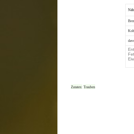
Näh
Bre
Koh
dav
Ent
Fet
Eiw
Zutaten:
Trauben