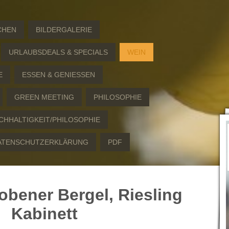
CHEN
BILDERGALERIE
URLAUBSDEALS & SPECIALS
WEIN
E
ESSEN & GENIESSEN
GREEN MEETING
PHILOSOPHIE
CHHALTIGKEIT/PHILOSOPHIE
ATENSCHUTZERKLÄRUNG
PDF
bener Bergel, Riesling
Kabinett