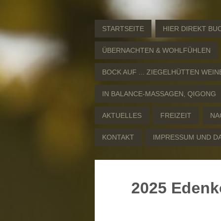
STARTSEITE
HIER DIREKT BU
ÜBERNACHTEN & WOHLFÜHLEN
BOCK AUF ... ZIEGELHÜTTEN WEIN
IN BALANCE-MASSAGEN, QIGONG
AKTUELLES
FREIZEIT
NA
KONTAKT
IMPRESSUM UND D
2025 Edenko