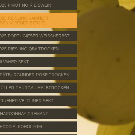
025 PINOT NOIR EISWEIN
025 REISLING KABINETT
DENKOBENER BERGEL
025 PORTUGIESER WEISSHERBST
025 RIESLING QBA TROCKEN
ILVANER SEKT
PÄTBURGUNDER ROSE TROCKEN
ÜLLER-THURGAU HALBTROCKEN
RUENER VELTLINER SEKT
HARDONNAY CREMANT
ECCO ALKOHOLFREI