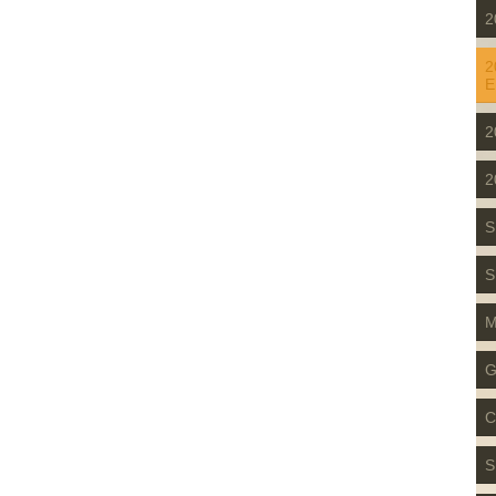
2
2
E
2
2
S
S
M
G
C
S