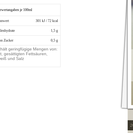
rwertangaben je 100ml
nnwert
301 kJ / 72 kcal
lenhydrate
1,5 g
on Zucker
0,5 g
hält geringfügige Mengen von:
t, gesättigten Fettsäuren,
eiß und Salz
2