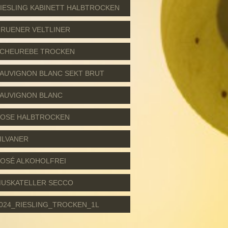
IESLING KABINETT HALBTROCKEN
RUENER VELTLINER
CHEUREBE TROCKEN
AUVIGNON BLANC SEKT BRUT
AUVIGNON BLANC
OSE HALBTROCKEN
ILVANER
OSÉ ALKOHOLFREI
USKATELLER SECCO
024_RIESLING_TROCKEN_1L